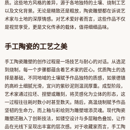
质。这些地方风格的差异，源于各地独特的土壤、烧制工艺
以及文化背景。无论是精致还是粗放，陶瓷雕塑都在诉说艺
术家与土地的深厚情感。对艺术爱好者而言，这些作品不仅
是视觉享受，更是文化传承的载体，值得细细品味。
手工陶瓷的工艺之美
手工陶瓷雕塑的创作过程是一场技艺与耐心的对话。从选泥
到烧制，每一个步骤都蕴含着艺术家的匠心。优质陶土的选
择是基础，不同地域的土壤赋予作品独特的质感，如景德镇
的高岭土细腻光滑，宜兴的紫砂泥则温润厚重。成型阶段，
艺术家通过拉坯、捏塑或雕刻，将灵感化为立体的形态，这
一过程往往耗时数小时甚至数天。随后，高温烧制赋予作品
坚韧的生命力，而上釉与彩绘则为雕塑增添灵魂。现代陶瓷
雕塑还融入了创新技法，如镂空设计与多层釉色叠加，让作
品在光线下呈现出丰富的层次感。对于收藏家而言，手工陶